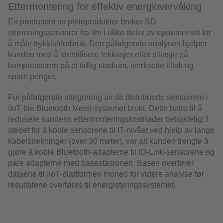
Ettermontering for effektiv energiovervåking
En produsent av pleieprodukter bruker SD
strømningssensorer fra ifm i ulike deler av systemet sitt for
å måle trykkluftforbruk. Den påfølgende analysen hjelper
kunden med å identifisere lekkasjer eller slitasje på
kompressoren på et tidlig stadium, iverksette tiltak og
spare penger.
For påfølgende integrering av de distribuerte sensorene i
IIoT ble Bluetooth Mesh-systemet brukt. Dette bidro til å
redusere kundens ettermonteringskostnader betraktelig: I
stedet for å koble sensorene til IT-nivået ved hjelp av lange
kabelstrekninger (over 30 meter), var alt kunden trengte å
gjøre å koble Bluetooth-adapterne til IO-Link-sensorene og
pare adapterne med basestasjonen. Basen overfører
dataene til IIoT-plattformen moneo for videre analyse før
resultatene overføres til energistyringssystemet.