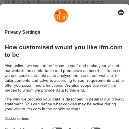
Konkret betyr dette at prosessdataene registreres,
evalueres på IT-nivå støttet av programvare og at relevant
informasjon trekkes ut for prosessoptimalisering. Takket
være Bluetooth-teknologien som brukes, kan dette gjøres
uten ekstra kabling og uten å forstyrre kommunikasjonen
mellom sensoren og kontrolleren.
Vanlige spørsmål