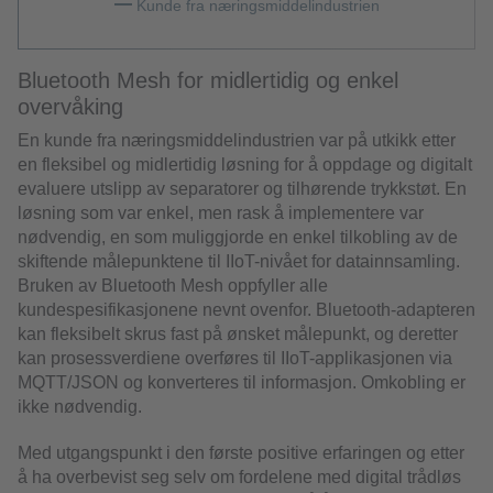
Kunde fra næringsmiddelindustrien
Bluetooth Mesh for midlertidig og enkel
overvåking
En kunde fra næringsmiddelindustrien var på utkikk etter
en fleksibel og midlertidig løsning for å oppdage og digitalt
evaluere utslipp av separatorer og tilhørende trykkstøt. En
løsning som var enkel, men rask å implementere var
nødvendig, en som muliggjorde en enkel tilkobling av de
skiftende målepunktene til IIoT-nivået for datainnsamling.
Bruken av Bluetooth Mesh oppfyller alle
kundespesifikasjonene nevnt ovenfor. Bluetooth-adapteren
kan fleksibelt skrus fast på ønsket målepunkt, og deretter
kan prosessverdiene overføres til IIoT-applikasjonen via
MQTT/JSON og konverteres til informasjon. Omkobling er
ikke nødvendig.
Med utgangspunkt i den første positive erfaringen og etter
å ha overbevist seg selv om fordelene med digital trådløs