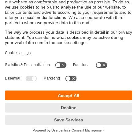
Bærekraft
Personvernerklæring
Vilkår og betingelser
Tilgjengelighet
Steder (EN)
Responsible Disclosure
Cookies
ifm electronic AS
Lilleakerveien 2C
0283 OSLO
Norge
Telefon:
+47 22 60 80 00
E-post:
kunde.no@ifm.com
© ifm electronic gmbh
2026