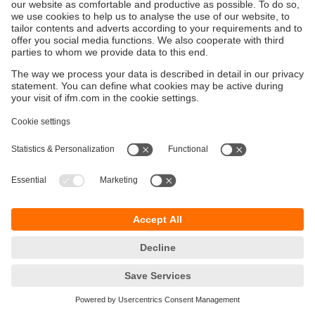
Bærekraft
Personvernerklæring
Vilkår og betingelser
Tilgjengelighet
Steder (EN)
Responsible Disclosure
Cookies
ifm electronic AS
Lilleakerveien 2C
0283 OSLO
Norge
Telefon:
+47 22 60 80 00
E-post:
kunde.no@ifm.com
© ifm electronic gmbh
2026