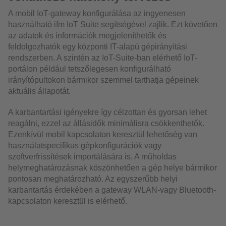
A mobil IoT-gateway konfigurálása az ingyenesen
használható ifm IoT Suite segítségével zajlik. Ezt követően
az adatok és információk megjeleníthetők és
feldolgozhatók egy központi IT-alapú gépirányítási
rendszerben. A szintén az IoT-Suite-ban elérhető IoT-
portálon például tetszőlegesen konfigurálható
irányítópultokon bármikor szemmel tarthatja gépeinek
aktuális állapotát.
A karbantartási igényekre így célzottan és gyorsan lehet
reagálni, ezzel az állásidők minimálisra csökkenthetők.
Ezenkívül mobil kapcsolaton keresztül lehetőség van
használatspecifikus gépkonfigurációk vagy
szoftverfrissítések importálására is. A műholdas
helymeghatározásnak köszönhetően a gép helye bármikor
pontosan meghatározható. Az egyszerűbb helyi
karbantartás érdekében a gateway WLAN-vagy Bluetooth-
kapcsolaton keresztül is elérhető.