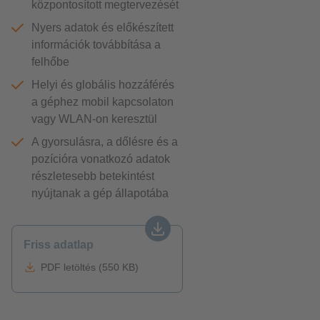
központosított megtervezését
Nyers adatok és előkészített
információk továbbítása a
felhőbe
Helyi és globális hozzáférés
a géphez mobil kapcsolaton
vagy WLAN-on keresztül
A gyorsulásra, a dőlésre és a
pozícióra vonatkozó adatok
részletesebb betekintést
nyújtanak a gép állapotába
Friss adatlap
PDF letöltés (550 KB)