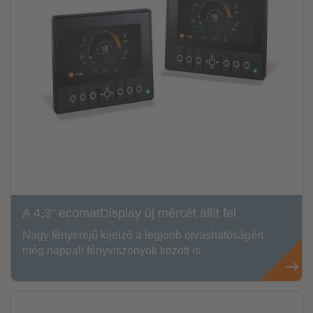
A 4,3" ecomatDisplay új mércét állít fel
Nagy fényerejű kijelző a legjobb olvashatóságért
még nappali fényviszonyok között is