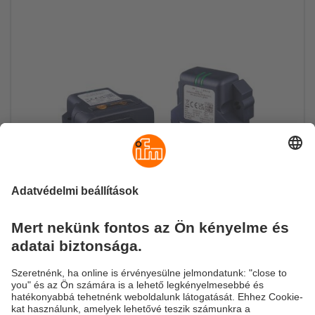
CANwireless: hatékony, helyi M2M-
párbeszéd