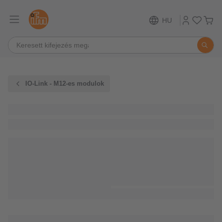
HU
IO-Link - M12-es modulok