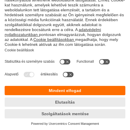
Fenntarthatóság
Adatbiztonság
Általános szerződési feltételek
Responsible Disclosure
Jótállási feltételek
Akadálymentesítés
Telephely (EN)
Cookies
Magyarország
ifm electronic kft.
Szent Imre út 59. I.em.
H-9028 Győr
Telefon
+36-96 / 518-397
email
info.hu@ifm.com
© ifm electronic gmbh
2026