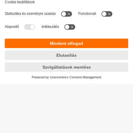
Fenntarthatóság
Adatbiztonság
Általános szerződési feltételek
Responsible Disclosure
Jótállási feltételek
Akadálymentesítés
Telephely (EN)
Cookies
Magyarország
ifm electronic kft.
Szent Imre út 59. I.em.
H-9028 Győr
Telefon
+36-96 / 518-397
email
info.hu@ifm.com
© ifm electronic gmbh