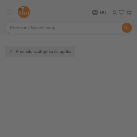
HU
Prizmák, száloptika és optika