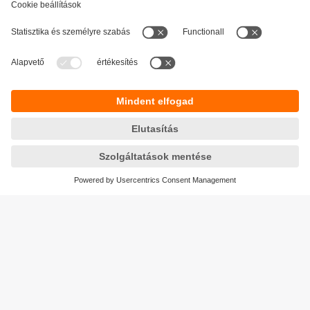
Fenntarthatóság
Adatbiztonság
Általános szerződési feltételek
Responsible Disclosure
Jótállási feltételek
Akadálymentesítés
Telephely (EN)
Cookies
Magyarország
ifm electronic kft.
Szent Imre út 59. I.em.
H-9028 Győr
Telefon
+36-96 / 518-397
email
info.hu@ifm.com
© ifm electronic gmbh