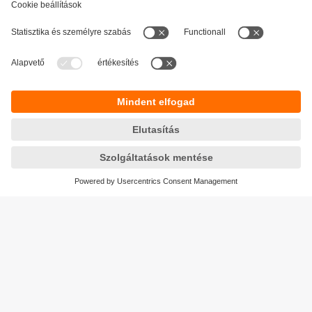
Fenntarthatóság
Adatbiztonság
Általános szerződési feltételek
Responsible Disclosure
Jótállási feltételek
Akadálymentesítés
Telephely (EN)
Cookies
Magyarország
ifm electronic kft.
Szent Imre út 59. I.em.
H-9028 Győr
Telefon
+36-96 / 518-397
email
info.hu@ifm.com
© ifm electronic gmbh