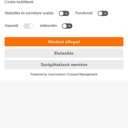
Fenntarthatóság
Adatbiztonság
Általános szerződési feltételek
Responsible Disclosure
Jótállási feltételek
Akadálymentesítés
Telephely (EN)
Cookies
Magyarország
ifm electronic kft.
Szent Imre út 59. I.em.
H-9028 Győr
Telefon
+36-96 / 518-397
email
info.hu@ifm.com
© ifm electronic gmbh