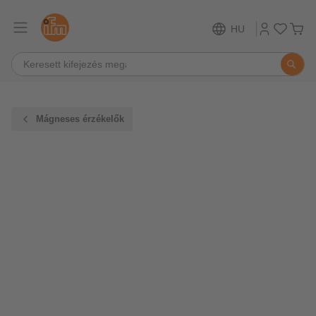
HU
Mágneses érzékelők