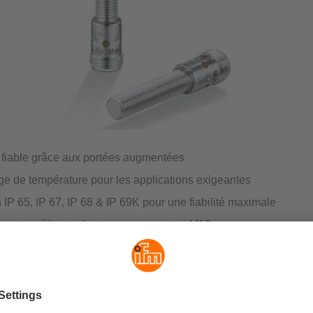
 fiable grâce aux portées augmentées
ge de température pour les applications exigeantes
 IP 65, IP 67, IP 68 & IP 69K pour une fiabilité maximale
ent rapide et robuste par connecteur M12
obuste en acier inoxydable
etit et puissant
s compact peut maximiser sa performance là où l'espace est rédui