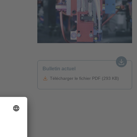
Bulletin actuel
Télécharger le fichier PDF (293 KB)
t ou si les