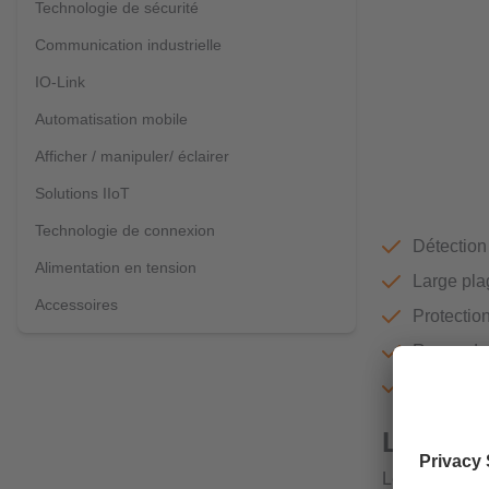
Technologie de sécurité
Communication industrielle
IO-Link
Automatisation mobile
Afficher / manipuler/ éclairer
Solutions IIoT
Technologie de connexion
Détection
Alimentation en tension
Large pla
Accessoires
Protection
Raccordem
Boîtier r
Léger, p
Le boîtier trè