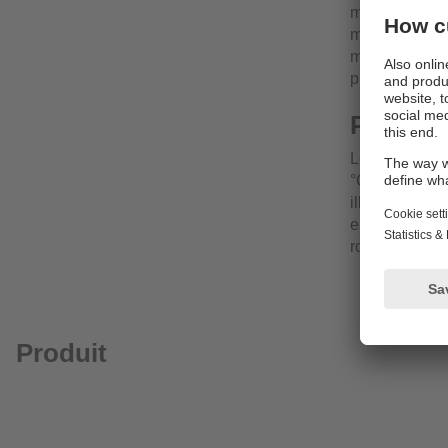
masses supplé
machines-outi
miniatures se 
plus grands.
Prêt po
Le boîtier in
°C et l'indice
illimitées. L
endroits inac
robuste.
Produit