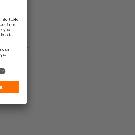
lle, dans les
eurs
de boîtiers
re de -40 à 85
ion presque
dans les
rapide et