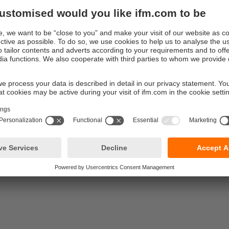
mentaires doivent être minimisées : en automatisation industrie
ls ou sur des bras de robots à mouvements rapides. Ces détect
caractérisent par des portées qui sont aussi grandes que celles 
ur chaque application
ox rend ce détecteur extrêmement robuste, la plage de températu
 de protection IP 65 à IP 69K ouvrent des possibilités d'applicat
'indication de commutation par LED est facilement visible, même 
cessibles, le connecteur M12 standard permet un raccordement 