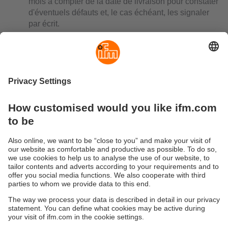
mois à compter de la date de livraison pour constater
d'éventuels défauts et, le cas échéant, les signaler
par écrit.
En cas de réclamation l'acheteur doit contacter
l’agence commerciale pour établir un dossier SAV et
renvoyer le produit accompagné du numéro de ce
dossier. Suite à l’examen du produit, ifm envoie un
rapport d'analyse à l'acheteur.
En cas de réclamation justifiée, le client reçoit à la
discrétion d’ifm un appareil de remplacement gratuit
ou une réparation gratuite. Toute autre réclamation et
demande de prise en garantie est exclue, sauf
disposition légale en vigueur.
Version : Juin 2025
Durabilité
Protection des données