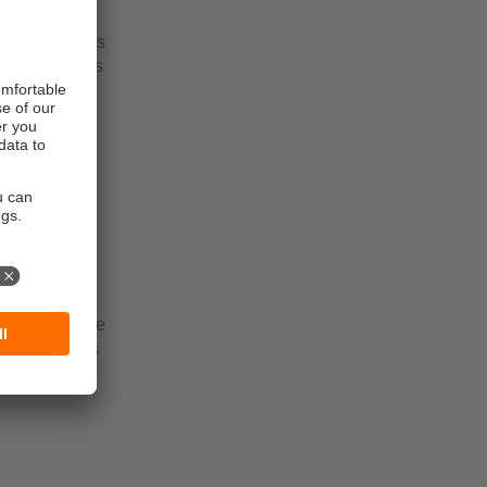
s de sécurité
s ou les robots
 Les économies
on.
té à une
plète des
ns, les
nctionnement
s détectent de
nternes ou les
c une