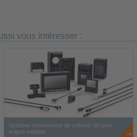
ssi vous intéresser :
Système d'avertisseur de collision 3D pour
engins mobiles