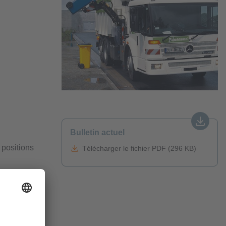
Bulletin actuel
 positions
Télécharger le fichier PDF (296 KB)
ns entretien
a zone de