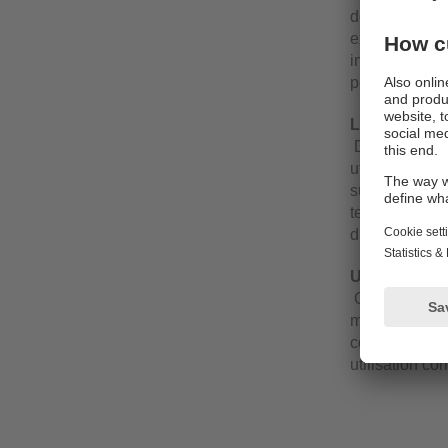
déclenchement
existants faci
industriels, 
potentielles s
Le choix idé
De plus, grâc
utilisation d
supports ou l
températures 
du détecteur d
Un fonctionn
Ce détecteur 
manière fiable
courts-circuit
utilisation co