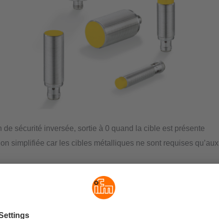
 de sécurité inversée, sortie à 0 quand la cible est présente
tion simplifiée car les cibles métalliques ne sont requises qu’aux
ités étendues d'autodiagnostic permettant un service continu sa
our une utilisation en environnements sévères
e l'état sûr
 de sécurité passent à l'état sûr dès que la cible rentre dans l