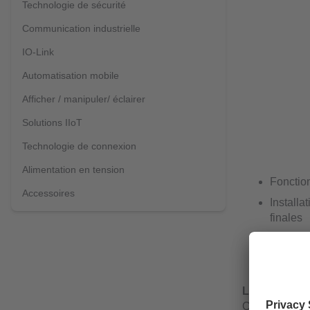
Technologie de sécurité
Communication industrielle
IO-Link
Automatisation mobile
Afficher / manipuler/ éclairer
Solutions IIoT
Technologie de connexion
Alimentation en tension
Fonction
Accessoires
Installa
finales
Possibil
Conçu p
La cible activ
Ces détecteurs