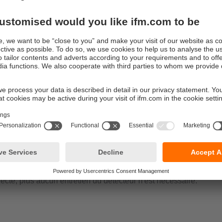
. Cette fonction de sécurité inversée par rapport aux détecteur
lite la protection des installations en translation comme les grue
puisque les cibles ne sont nécessaires qu'aux positions finales.
ont donc importantes au niveau matériel et en temps d'installati
al pour les engins mobiles
e à sa construction robuste, ce détecteur est parfaitement adap
ans des engins mobiles. Par exemple, il contrôle l'extension com
a bonne accroche des conteneurs de déchets. Les fortes vibratio
extrêmes et les processus de nettoyage n'altèrent en rien le fo
e sécurité.
ement fiable sans interruptions
est équipé de fonctions de diagnostic internes spécifiques. Elle
, entre autres, les défauts des composants, les courts-circuits i
s entre conducteurs et coupent les sorties en cas de défaut. Ave
rrecte, plus aucun entretien du détecteur n'est nécessaire.