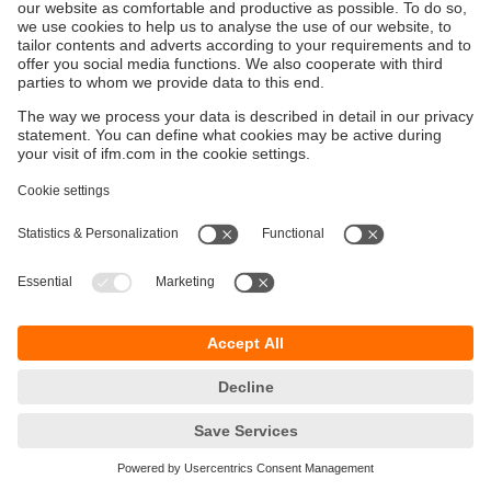
Durabilité
Protection des données
Conditions générales de vente
Accessibilité
Conditions de garantie
Responsible Disclosure
Sites (EN)
Cookies
ifm electronic - Siège social
ifm electronic s.a.s
Savoie technolac - B.P. 70226
45 avenue du lac du Bourget
73374 LE BOURGET DU LAC CEDEX
Téléphone
09 70 15 30 01
email
info.fr@ifm.com
© ifm electronic gmbh
2026