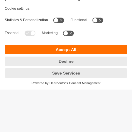
Durabilité
Protection des données
Conditions générales de vente
Accessibilité
Conditions de garantie
Responsible Disclosure
Sites (EN)
Cookies
ifm electronic - Siège social
ifm electronic s.a.s
Savoie technolac - B.P. 70226
45 avenue du lac du Bourget
73374 LE BOURGET DU LAC CEDEX