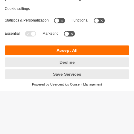
Durabilité
Protection des données
Conditions générales de vente
Accessibilité
Conditions de garantie
Responsible Disclosure
Sites (EN)
Cookies
ifm electronic - Siège social
ifm electronic s.a.s
Savoie technolac - B.P. 70226
45 avenue du lac du Bourget
73374 LE BOURGET DU LAC CEDEX