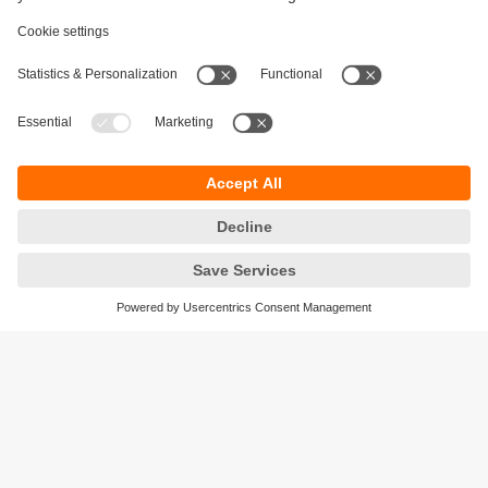
Durabilité
Protection des données
Conditions générales de vente
Accessibilité
Conditions de garantie
Responsible Disclosure
Sites (EN)
Cookies
ifm electronic - Siège social
ifm electronic s.a.s
Savoie technolac - B.P. 70226
45 avenue du lac du Bourget
73374 LE BOURGET DU LAC CEDEX