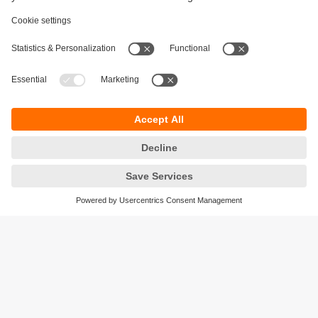
Durabilité
Protection des données
Conditions générales de vente
Accessibilité
Conditions de garantie
Responsible Disclosure
Sites (EN)
Cookies
ifm electronic - Siège social
ifm electronic s.a.s
Savoie technolac - B.P. 70226
45 avenue du lac du Bourget
73374 LE BOURGET DU LAC CEDEX