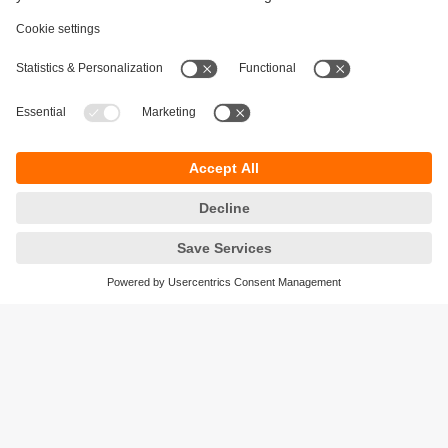
Durabilité
Protection des données
Conditions générales de vente
Accessibilité
Conditions de garantie
Responsible Disclosure
Sites (EN)
Cookies
ifm electronic - Siège social
ifm electronic s.a.s
Savoie technolac - B.P. 70226
45 avenue du lac du Bourget
73374 LE BOURGET DU LAC CEDEX