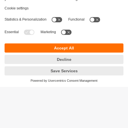
Durabilité
Protection des données
Conditions générales de vente
Accessibilité
Conditions de garantie
Responsible Disclosure
Sites (EN)
Cookies
ifm electronic - Siège social
ifm electronic s.a.s
Savoie technolac - B.P. 70226
45 avenue du lac du Bourget
73374 LE BOURGET DU LAC CEDEX