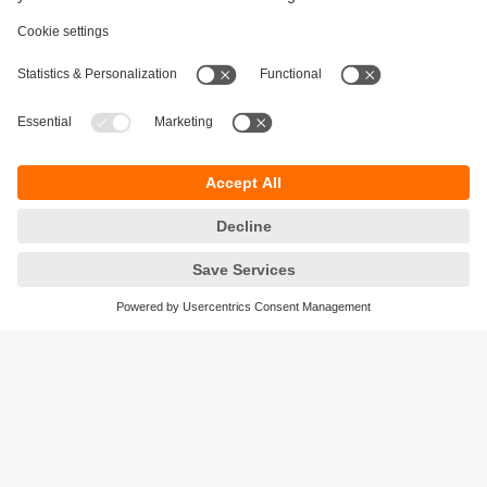
Durabilité
Protection des données
Conditions générales de vente
Accessibilité
Conditions de garantie
Responsible Disclosure
Sites (EN)
Cookies
ifm electronic - Siège social
ifm electronic s.a.s
Savoie technolac - B.P. 70226
45 avenue du lac du Bourget
73374 LE BOURGET DU LAC CEDEX