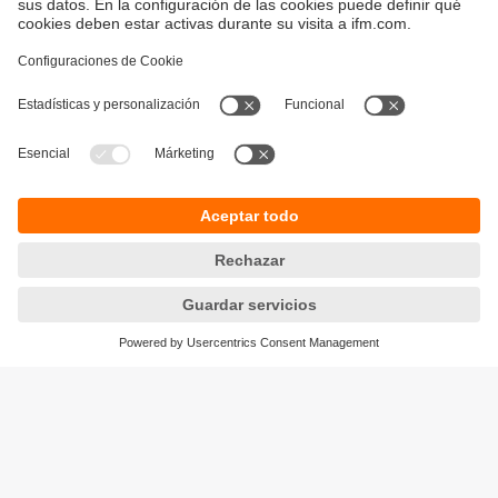
Sostenibilidad
Avisos legales
Condiciones generales de venta
Política de privacidad
Política de garantía
Accesibilidad
Sedes (EN)
Responsible Disclosure
Cookies
ifm electronic s.l.
Parc Mas Blau
Edificio Inbisa
c/ Garrotxa 6-8