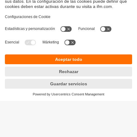
Sostenibilidad
Avisos legales
Condiciones generales de venta
Política de privacidad
Política de garantía
Accesibilidad
Sedes (EN)
Responsible Disclosure
Cookies
ifm electronic s.l.
Parc Mas Blau
Edificio Inbisa
c/ Garrotxa 6-8