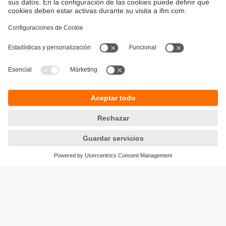
Sostenibilidad
Avisos legales
Condiciones generales de venta
Política de privacidad
Política de garantía
Accesibilidad
Sedes (EN)
Responsible Disclosure
Cookies
ifm electronic s.l.
Parc Mas Blau
Edificio Inbisa
c/ Garrotxa 6-8