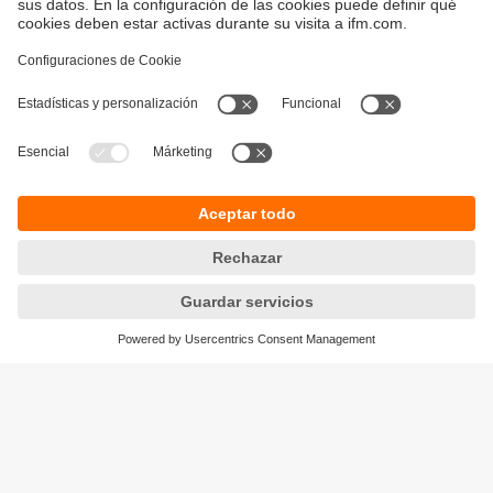
Sostenibilidad
Avisos legales
Condiciones generales de venta
Política de privacidad
Política de garantía
Accesibilidad
Sedes (EN)
Responsible Disclosure
Cookies
ifm electronic s.l.
Parc Mas Blau
Edificio Inbisa
c/ Garrotxa 6-8