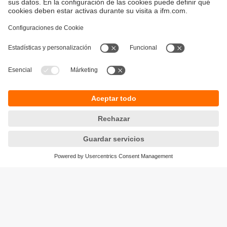
Sostenibilidad
Avisos legales
Condiciones generales de venta
Política de privacidad
Política de garantía
Accesibilidad
Sedes (EN)
Responsible Disclosure
Cookies
ifm electronic s.l.
Parc Mas Blau
Edificio Inbisa
c/ Garrotxa 6-8