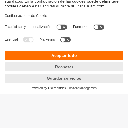
Sostenibilidad
Avisos legales
Condiciones generales de venta
Política de privacidad
Política de garantía
Accesibilidad
Sedes (EN)
Responsible Disclosure
Cookies
ifm electronic s.l.
Parc Mas Blau
Edificio Inbisa
c/ Garrotxa 6-8