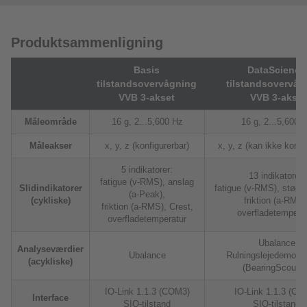
Produktsammenligning
Basis
DataScience
tilstandsovervågning
tilstandsovervåg
VVB 3-akset
VVB 3-akse
Måleområde
16 g, 2...5,600 Hz
16 g, 2...5,600 
Måleakser
x, y, z (konfigurerbar)
x, y, z (kan ikke konfi
5 indikatorer:
13 indikatorer:
fatigue (v-RMS), anslag
Slidindikatorer
fatigue (v-RMS), stød (
(a-Peak),
(cykliske)
friktion (a-RMS)
friktion (a-RMS), Crest,
overfladetempera
overfladetemperatur
Ubalance
Analyseværdier
Ubalance
Rulningslejedemodul
(acykliske)
(BearingScout™
IO-Link 1.1.3 (COM3)
IO-Link 1.1.3 (CO
Interface
SIO-tilstand
SIO-tilstand