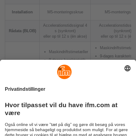
Installation
M5-monteringsskrue
M5-monteringssk
Accelerationstidssignal 4
Accelerationstidssign
Rådata (BLOB)
s (synkront)
(synkront)
eller op til 12 s (én akse)
eller op til 12 s (én
Maskindriftstimetæll
Maskindriftstimetæller
9-dages karakteristik
9-dages karakteristik
Tærskelkonfiguratio
historik
Ekstra
20816-3)
Tærskelkonfiguration
funktioner
Status LED
(ISO 20816-3)
Brugerdefineret
Status LED
koblingsudgangskonf