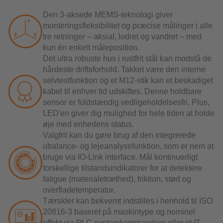
Den 3-aksede MEMS-teknologi giver
monteringsfleksibilitet og præcise målinger i alle
tre retninger – aksial, lodret og vandret – med
kun én enkelt måleposition.
Det ultra robuste hus i rustfrit stål kan modstå de
hårdeste driftsforhold. Takket være den interne
selvtestfunktion og et M12-stik kan et beskadiget
kabel til enhver tid udskiftes. Denne holdbare
sensor er fuldstændig vedligeholdelsesfri. Plus,
LED'en giver dig mulighed for hele tiden at holde
øje med enhedens status.
Valgfrit kan du gøre brug af den integrerede
ubalance- og lejeanalysefunktion, som er nem at
bruge via IO-Link interface. Mål kontinuerligt
forskellige tilstandsindikatorer for at detektere
fatigue (materialetræthed), friktion, stød og
overfladetemperatur.
Tærskler kan bekvemt indstilles i henhold til ISO
20816-3 baseret på maskintype og nominel
effekt via PLC-systemkommandoer eller et IT-