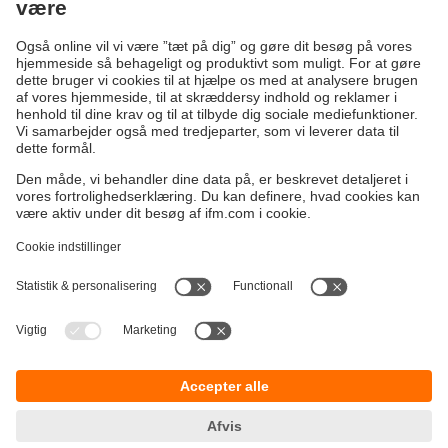
Bæredygtighed
Generelle Salgs- og Leveringsbetingelser
Garanti politik
Lokationer (EN)
ifm electronic a/s
Fortrolighedspolitik
Ringager 2A
Tilgængelighed
2605 Brøndby
Fødevarestyrelsens smileyrapport
ifm electronic a/s
Responsible Disclosure
Michael Drewsensvej 23
Cookies
8270 Højbjerg
Telefon
+45 70 20 11 08
E-mail
info.dk@ifm.com
Kontakt os