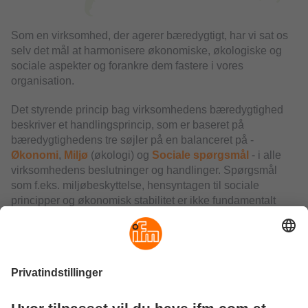
Som en virksomhed, der agerer bæredygtigt, har vi sat os
selv det mål at harmonisere økonomiske, økologiske og
sociale aspekter og forankre dem fastere i vores
organisation.
Det styrende princip bag virksomhedens bæredygtighed
beskriver et handlingsprincip, som er baseret på
bæredygtighedens tre søjler på en balanceret på -
Økonomi
,
Miljø
(økologi) og
Sociale spørgsmål
- i alle
virksomhedens beslutninger og handlinger. Spørgsmål
som f.eks. miljøbeskyttelse, hensyntagen til sociale
principper og økonomisk stabilitet er ikke fundamentalt
nye, men de er blevet stadig mere vigtige i de sidste år.
ifm agerer i henhold til princippet om et optimalt økonomisk
niveau og stræber på denne baggrund efter balance samt
engagement i alle tre dimensioner.
"Når vi kigger ind i fremtiden følger vi også vores