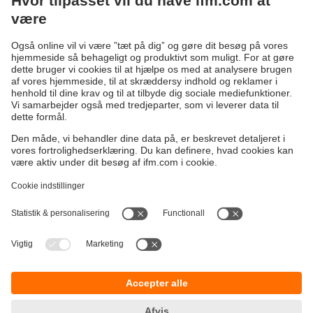
vejledende princip
succesfuld og sikker vækst
."
Bæredygtighed
Generelle Salgs- og Leveringsbetingelser
Garanti politik
Lokationer (EN)
ifm electronic a/s
Fortrolighedspolitik
Ringager 2A
Tilgængelighed
2605 Brøndby
Fødevarestyrelsens smileyrapport
ifm electronic a/s
Responsible Disclosure
Michael Drewsensvej 23
Cookies
8270 Højbjerg
Telefon
+45 70 20 11 08
E-mail
info.dk@ifm.com
Kontakt os