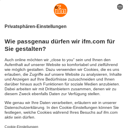
Das 4,3"-ecomatDisplay setzt neue
Maßstäbe
Lichtstarkes Display für beste Lesbarkeit auch
bei Tageslichteinstrahlung
Versandkosten
AGB
Gewährleistung
Barrierefreiheit
Warenrücklieferungen
Impressum
Kontakt
Datenschutz
Standorte (EN)
Responsible Disclosure
Cookies