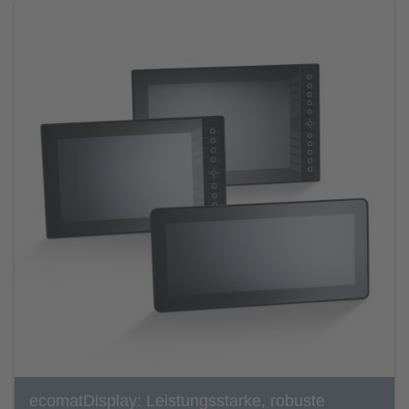
ecomatDisplay: Leistungsstarke, robuste