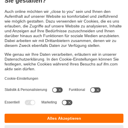
Versandkosten
AGB
Gewährleistung
Barrierefreiheit
Warenrücklieferungen
Impressum
Kontakt
Datenschutz
Standorte (EN)
Responsible Disclosure
Cookies
ifm electronic gmbh
Friedrichstraße 1
45128 Essen
Hotline 0800 / 16 16 16 4
E-Mail
info@ifm.com
© ifm electronic gmbh
2026
Verwandte Themen: