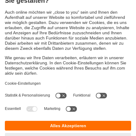
Versandkosten
AGB
Gewährleistung
Barrierefreiheit
Warenrücklieferungen
Impressum
Kontakt
Datenschutz
Standorte (EN)
Responsible Disclosure
Cookies
ifm electronic gmbh
Friedrichstraße 1
45128 Essen
Hotline 0800 / 16 16 16 4
E-Mail
info@ifm.com
© ifm electronic gmbh
2026
Verwandte Themen: