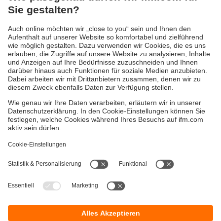
Versandkosten
AGB
Gewährleistung
Barrierefreiheit
Warenrücklieferungen
Impressum
Kontakt
Datenschutz
Standorte (EN)
Responsible Disclosure
Cookies
ifm electronic gmbh
Friedrichstraße 1
45128 Essen
Hotline 0800 / 16 16 16 4
E-Mail
info@ifm.com
© ifm electronic gmbh
2026