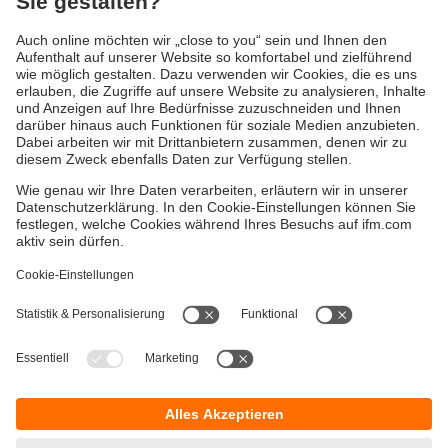
Versandkosten
AGB
Gewährleistung
Barrierefreiheit
Warenrücklieferungen
Impressum
Kontakt
Datenschutz
Standorte (EN)
Responsible Disclosure
Cookies
ifm electronic gmbh
Friedrichstraße 1
45128 Essen
Hotline 0800 / 16 16 16 4
E-Mail
info@ifm.com
© ifm electronic gmbh
2026
Verwandte Themen: