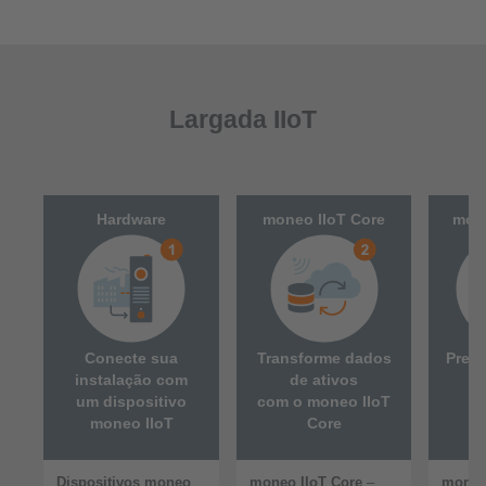
Largada IIoT
Hardware
moneo IIoT Core
mone
Conecte sua
Transforme dados
Preve
instalação com
de ativos
um dispositivo
com o moneo IIoT
mo
moneo IIoT
Core
Dispositivos moneo
moneo IIoT Core
–
moneo 