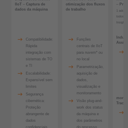
IIoT
–
Captura de
otimização dos fluxos
–
Preve
dados da máquina
de trabalho
1 add-o
todos o
Insights
Industr
Compatibilidade:
Funções
Assist
Rápida
centrais de IIoT
integração com
para nuvem* ou
sistemas de TO
no local
e TI
Parametrização,
Escalabilidade:
aquisição de
Expansível sem
dados,
limites
visualização e
monitoramento
Segurança
moneo
cibernética:
Visão plug-and-
Trace
Proteção
work dos status
abrangente de
da máquina e
dados
dos parâmetros
confidenciais
do processo