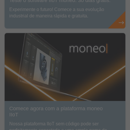
Teste o software IIoT moneo. 30 dias grátis.
Experimente o futuro! Comece a sua evolução
industrial de maneira rápida e gratuita.
Comece agora com a plataforma moneo
IIoT
Nossa plataforma IIoT sem código pode ser