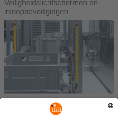
Veiligheidslichtschermen en
inloopbeveiligingen
Veiligheidslichtschermen worden overal toegepast waar
gevarenzones op betrouwbare wijze moeten worden
beveiligd. Dit zijn optische veiligheidsinrichtingen die uit