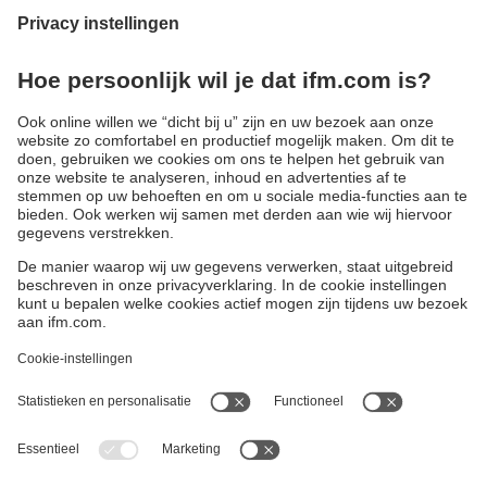
een zender en een ontvanger bestaan. Ze voldoen aan de
veiligheidstechnische eisen van type 2 / SIL 1 of type 4 /
SIL 3.
Typische toepassingen zijn de toegangsbeveiliging en de
gevarenzonebewaking bij robotcellen en productielijnen.
Voor het gebruik in de levensmiddelen- en
drankenindustrie staan apparaten met beschermbuis en
een hoge beschermingsklasse ter beschikking.
Duurzaamheid
Algemene verkoop- en leveringsvoorwaarden
Garantievoorwaarden
Locaties (EN)
ifm electronic n.v./s.a.
Privacyreglement
Zuiderlaan 91 - B6
Toegankelijkheid
1731 Zellik