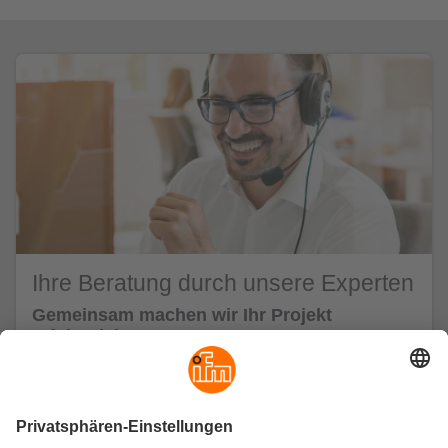
Ihre Beratung durch unsere Experten
Gemeinsam machen wir Ihr Projekt
erfolgreich.
Überzeugt? Dann sprechen Sie uns an! Wir begleiten
Sie auf Ihrem Weg. Entsprechend Ihren
Anforderungen unterstützt Sie unser ifm-
Systemvertrieb von Anfang an – von der