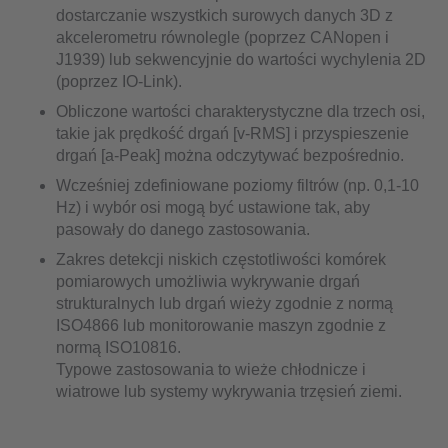
dostarczanie wszystkich surowych danych 3D z
akcelerometru równolegle (poprzez CANopen i
J1939) lub sekwencyjnie do wartości wychylenia 2D
(poprzez IO-Link).
Obliczone wartości charakterystyczne dla trzech osi,
takie jak prędkość drgań [v-RMS] i przyspieszenie
drgań [a-Peak] można odczytywać bezpośrednio.
Wcześniej zdefiniowane poziomy filtrów (np. 0,1-10
Hz) i wybór osi mogą być ustawione tak, aby
pasowały do danego zastosowania.
Zakres detekcji niskich częstotliwości komórek
pomiarowych umożliwia wykrywanie drgań
strukturalnych lub drgań wieży zgodnie z normą
ISO4866 lub monitorowanie maszyn zgodnie z
normą ISO10816.
Typowe zastosowania to wieże chłodnicze i
wiatrowe lub systemy wykrywania trzęsień ziemi.