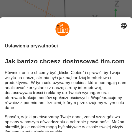
Kierunek dodatkowego przyspieszenia
Błąd wartości pomiarowej wynikający z 1)
Wektor grawitacyjny (odniesienie =1g)
Zmierzona wartość kąta
Definicja kąta zgodnie z „regułą prawej ręki”.
ifmformation - artykuły
Polityka prywatności