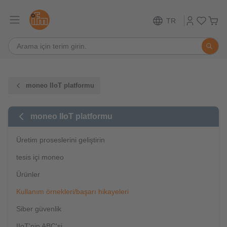
TR
moneo IIoT platformu
moneo IIoT platformu
Üretim proseslerini geliştirin
tesis içi moneo
Ürünler
Kullanım örnekleri/başarı hikayeleri
Siber güvenlik
IIoT'nin ABC'si