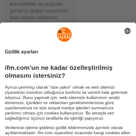
konnektörler ve sezgisel
görsel iş akışları sayesinde
ham sensör verilerinin
kullanılabilir bilgilere
sorunsuz bir şekilde
dönüştürülmesini
kolaylaştırır.
moneo, modülerdir ve sanal
veya fiziksel ortamda
kullanılabilir. Temel bileşen
her zaman aynı kalır: moneo
IIoT Core. Veriler burada
yapılandırılır, görselleştirilir,
ilişkilendirilir ve izlenir - bu
sayede, makinelerinizin ve
tesislerinizin hedefe yönelik
olarak izlenmesini sağlanır.