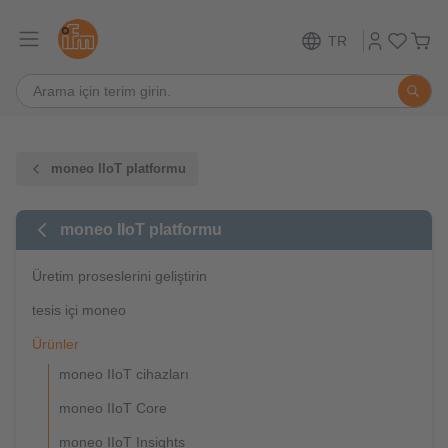
TR
moneo IIoT platformu
moneo IIoT platformu
Üretim proseslerini geliştirin
tesis içi moneo
Ürünler
moneo IIoT cihazları
moneo IIoT Core
moneo IIoT Insights