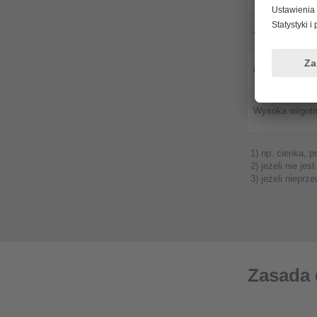
Zanieczyszczen
Odporność na ś
Wysoka wilgotn
1) np. cienka, p
2) jeżeli nie je
3) jeżeli niepr
Zasada 