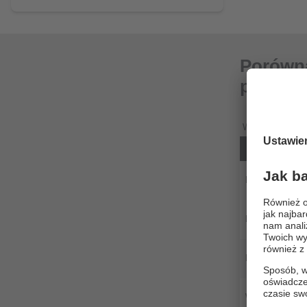
Porówna
produkt
W tym zestawie
Duża odległość
Niezależne od 
Niezależne od 
Wahania tempe