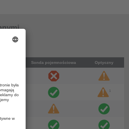
innymi
indukcyjne
Sonda pojemnościowa
Optyczny
1