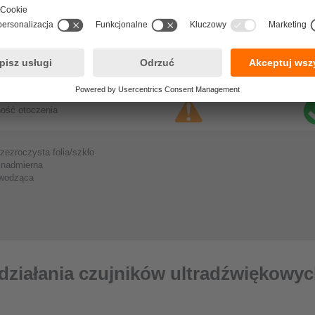
2
ia na czujniku
wiatło zewnętrzne
ość otoczenia
rzezroczysta folia/szkło
st nadmierna
zewodząca
działania czujników ultradźwiękowy