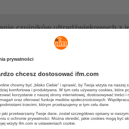
nie czujników ultradźwiękowych z 
ami do pomiaru położenia
niu oceniono wydajność różnych technologii z pewnymi wpływami.
Ultradźwiękowe
Czujniki 
 od obiektu
koloru/przezroczystości
materiału
ratury