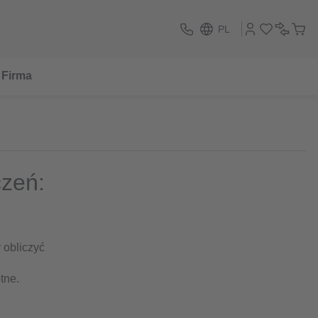
PL
Firma
czeń:
 obliczyć
tne.