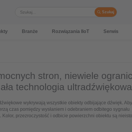
Szukaj
kty
Branże
Rozwiązania IIoT
Serwis
mocnych stron, niewiele ograni
iała technologia ultradźwiękowa
adźwiękowe wykrywają wszystkie obiekty odbijające dźwięk. Aby
ierzą czas pomiędzy wysłaniem i odebraniem odbitego sygnału
Kolor, przezroczystość i odbicie powierzchni obiektu są nieisto