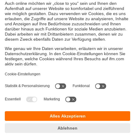
Versandkosten
AGB
Gewährleistung
Barrierefreiheit
Warenrücklieferungen
Impressum
Kontakt
Datenschutz
Standorte (EN)
Responsible Disclosure
Cookies
ifm electronic gmbh
Friedrichstraße 1
45128 Essen
Hotline 0800 / 16 16 16 4
E-Mail
info@ifm.com
© ifm electronic gmbh
2026
Verwandte Themen:
3D-Smart-Sensor O3M – Technologie