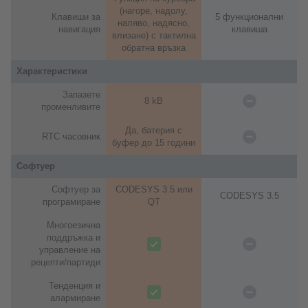
(нагоре, надолу,
Клавиши за
5 функционални
наляво, надясно,
навигация
клавиша
влизане) с тактилна
обратна връзка
Характеристики
Запазете
8 kB
променливите
Да, батерия с
RTC часовник
буфер до 15 години
Софтуер
Софтуер за
CODESYS 3.5 или
CODESYS 3.5
програмиране
QT
Многоезична
поддръжка и
управление на
рецепти/партиди
Тенденция и
алармиране