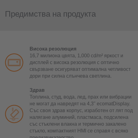
Предимства на продукта
Висока резолюция
16,7 милиона цвята, 1,000 cd/m² яркост и
дисплей с висока резолюция с оптично
свързване осигуряват оптимална четливост
дори при силна слънчева светлина.
Здрав
Топлина, студ, вода, лед, прах или вибрации
не могат да навредят на 4,3" ecomatDisplay.
Със своя здрав корпус, изработен от лят под
налягане алуминий, пластмаса, подсилена
със стъклени влакна и термично закалено
стъкло, компактният HMI се справя с всяко
предизвикателство.