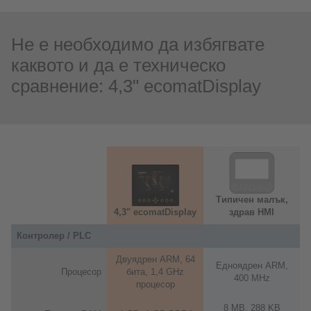
Не е необходимо да избягвате
каквото и да е техническо
сравнение: 4,3" ecomatDisplay
Типичен малък,
4,3" ecomatDisplay
здрав HMI
Контролер / PLC
Двуядрен ARM, 64
Едноядрен ARM,
Процесор
бита, 1,4 GHz
400 MHz
процесор
8 MB, 288 KB