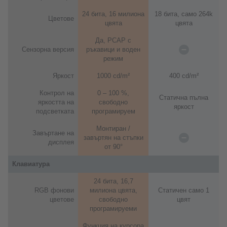
24 бита, 16 милиона
18 бита, само 264k
Цветове
цвята
цвята
Да, PCAP с
Сензорна версия
ръкавици и воден
режим
Яркост
1000 cd/m²
400 cd/m²
Контрол на
0 – 100 %,
Статична пълна
яркостта на
свободно
яркост
подсветката
програмируем
Монтиран /
Завъртане на
завъртян на стъпки
дисплея
от 90°
Клавиатура
24 бита, 16,7
RGB фонови
милиона цвята,
Статичен само 1
цветове
свободно
цвят
програмируеми
Функция на курсора