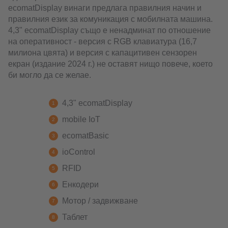
ecomatDisplay винаги предлага правилния начин и
правилния език за комуникация с мобилната машина.
4,3" ecomatDisplay също е ненадминат по отношение
на оперативност - версия с RGB клавиатура (16,7
милиона цвята) и версия с капацитивен сензорен
екран (издание 2024 г.) не оставят нищо повече, което
би могло да се желае.
4,3" ecomatDisplay
mobile IoT
ecomatBasic
ioControl
RFID
Енкодери
Мотор / задвижване
Таблет