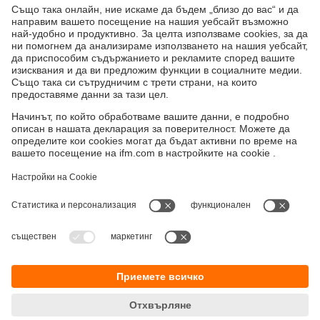
Продукти
Устойчивост
Декларация за поверителност
Общи условия
Достъпност
Местоположения (EN)
Responsible Disclosure
Cookies
ifm electronic eood
ул. "Клокотница" №2А
Бизнес Център Ивел
Етаж 4, Офис 17
1202 София