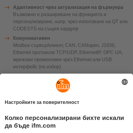
Адаптивност чрез актуализация на фърмуера
Възможно е разширяване на функцията и
персонализиране, напр. чрез използване на QT или
CODESYS на същия хардуер
Комуникативен
Modbus сървър/клиент, CAN, CANopen, J1939,
Ethernet протоколи TCP/UDP, EthernetIP, OPC UA,
мрежови променливи чрез Ethernet или USB
интерфейс (по избор)
ЧЗВ