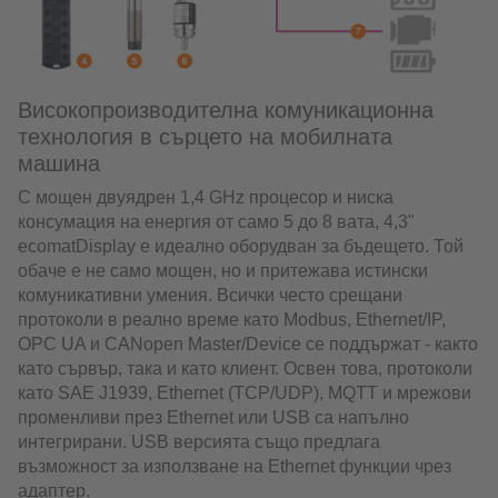
Високопроизводителна комуникационна
технология в сърцето на мобилната
машина
С мощен двуядрен 1,4 GHz процесор и ниска
консумация на енергия от само 5 до 8 вата, 4,3"
ecomatDisplay е идеално оборудван за бъдещето. Той
обаче е не само мощен, но и притежава истински
комуникативни умения. Всички често срещани
протоколи в реално време като Modbus, Ethernet/IP,
OPC UA и CANopen Master/Device се поддържат - както
като сървър, така и като клиент. Освен това, протоколи
като SAE J1939, Ethernet (TCP/UDP), MQTT и мрежови
променливи през Ethernet или USB са напълно
интегрирани. USB версията също предлага
възможност за използване на Ethernet функции чрез
адаптер.