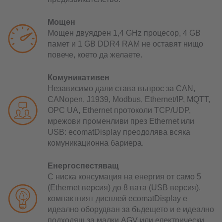
Мощен
Мощен двуядрен 1,4 GHz процесор, 4 GB
памет и 1 GB DDR4 RAM не оставят нищо
повече, което да желаете.
Комуникативен
Независимо дали става въпрос за CAN,
CANopen, J1939, Modbus, Ethernet/IP, MQTT,
OPC UA, Ethernet протоколи TCP/UDP,
мрежови променливи през Ethernet или
USB: ecomatDisplay преодолява всяка
комуникационна бариера.
Енергоспестяващ
С ниска консумация на енергия от само 5
(Ethernet версия) до 8 вата (USB версия),
компактният дисплей ecomatDisplay е
идеално оборудван за бъдещето и е идеално
подходящ за малки AGV или електрически