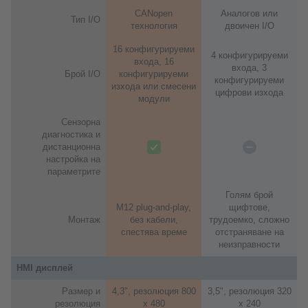
CANopen
Аналогов или
Тип I/O
технология
двоичен I/O
16 конфигурируеми
4 конфигурируеми
входа, 16
входа, 3
Брой I/O
конфигурируеми
конфигурируеми
изхода или смесени
цифрови изхода
модули
Сензорна
диагностика и
дистанционна
настройка на
параметрите
Голям брой
M12 plug-and-play,
щифтове,
Монтаж
без кабели,
трудоемко, сложно
спестява време
отстраняване на
неизправности
HMI дисплей
Размер и
4,3", резолюция 800
3,5", резолюция 320
резолюция
x 480
x 240