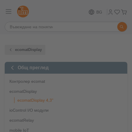
BG
ecomatDisplay
Общ преглед
Контролер ecomat
ecomatDisplay
ecomatDisplay 4,3"
ioControl I/O модули
ecomatRelay
mobile IoT