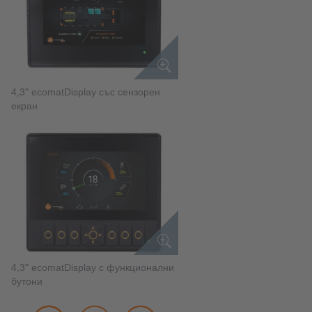
4,3" ecomatDisplay със сензорен
екран
4,3" ecomatDisplay с функционални
бутони