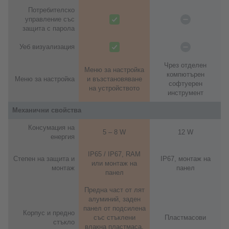
Потребителско
управление със
защита с парола
Уеб визуализация
Чрез отделен
Меню за настройка
компютърен
Меню за настройка
и възстановяване
софтуерен
на устройството
инструмент
Механични свойства
Консумация на
5 – 8 W
12 W
енергия
IP65 / IP67, RAM
Степен на защита и
IP67, монтаж на
или монтаж на
монтаж
панел
панел
Предна част от лят
алуминий, заден
панел от подсилена
Корпус и предно
със стъклени
Пластмасови
стъкло
влакна пластмаса,