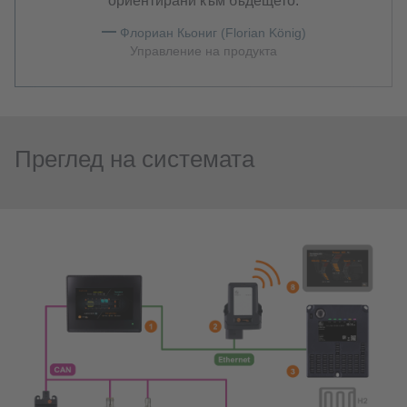
ориентирани към бъдещето.
Флориан Кьониг (Florian König)
Управление на продукта
Преглед на системата