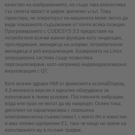
качество на изображението, но също така впечатлява
със своята яркост и широк зрителен ъгъл. Това
гарантира, че операторът на машината може лесно да
види показаното съдържание от почти всяка позиция.
Програмирането с CODESYS 3.5 предоставя на
потребителя всички важни функции като тенденция,
проследяване, мениджър на аларми, потребителски
мениджър и уеб визуализация. Базираната на Linux
операционна система също позволява
персонализиране, като например индивидуализирана
визуализация с QT.
Като всички здрави HMI от фамилията ecomatDisplay,
4,3-инчовата версия е идеално оборудвана за
използване в тежки условия. Постоянните вибрации,
вода или прах не могат да му навредят. Освен това,
дисплеят се характеризира с повишена
електромагнитна съвместимост, с която ifm е известен
и има типово одобрение E1, така че нищо не пречи на
използването му в пътния трафик.