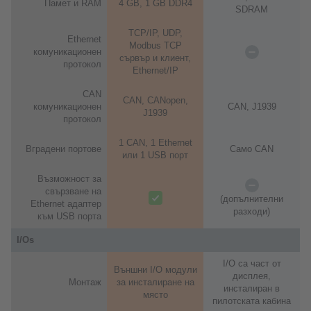
Памет и RAM
4 GB, 1 GB DDR4
SDRAM
TCP/IP, UDP,
Ethernet
Modbus TCP
комуникационен
сървър и клиент,
протокол
Ethernet/IP
CAN
CAN, CANopen,
комуникационен
CAN, J1939
J1939
протокол
1 CAN, 1 Ethernet
Вградени портове
Само CAN
или 1 USB порт
Възможност за
свързване на
(допълнителни
Ethernet адаптер
разходи)
към USB порта
I/Os
I/O са част от
Външни I/O модули
дисплея,
Монтаж
за инсталиране на
инсталиран в
място
пилотската кабина