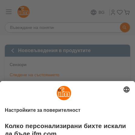
BG
Нововъведения в продуктите
Сензори
Следене на състоянието
Обработка на изображения / Идентификация
Технология за безопасност
Индустриална комуникация
IO-Link
Мобилна автоматизация