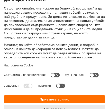
Показване / работа / осветяване
IIoT решения
Технология за свързване
Захранване
Аксесоари
Устойчивост
Декларация за поверителност
Общи условия
Достъпност
Местоположения (EN)
Responsible Disclosure
Cookies
ifm electronic eood
ул. "Клокотница" №2А
Бизнес Център Ивел
Етаж 4, Офис 17
1202 София