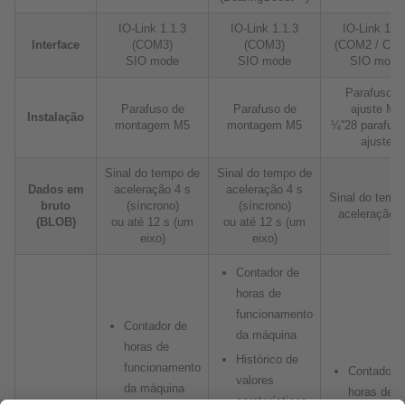
IO-Link 1.1.3
IO-Link 1.1.3
IO-Link 1.1
Interface
(COM3)
(COM3)
(COM2 / CO
SIO mode
SIO mode
SIO mode
Parafuso d
Parafuso de
Parafuso de
ajuste M8
Instalação
montagem M5
montagem M5
¼''28 parafus
ajuste
Sinal do tempo de
Sinal do tempo de
Dados em
aceleração 4 s
aceleração 4 s
Sinal do temp
bruto
(síncrono)
(síncrono)
aceleração 4
(BLOB)
ou até 12 s (um
ou até 12 s (um
eixo)
eixo)
Contador de
horas de
funcionamento
Contador de
da máquina
horas de
Histórico de
funcionamento
Contador 
valores
da máquina
horas de
caraterísticos