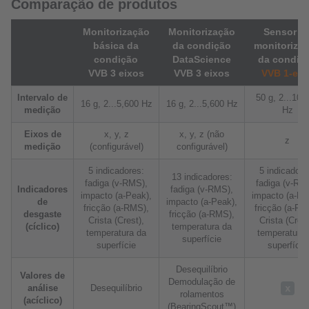
Comparação de produtos
Monitorização
Monitorização
Sensor d
básica da
da condição
monitoriza
condição
DataScience
da condiç
VVB 3 eixos
VVB 3 eixos
VVB 1-eix
Intervalo de
50 g, 2...10,
16 g, 2...5,600 Hz
16 g, 2...5,600 Hz
medição
Hz
Eixos de
x, y, z
x, y, z (não
z
medição
(configurável)
configurável)
5 indicadores:
5 indicadore
13 indicadores:
fadiga (v-RMS),
fadiga (v-RM
Indicadores
fadiga (v-RMS),
impacto (a-Peak),
impacto (a-Pe
de
impacto (a-Peak),
fricção (a-RMS),
fricção (a-RM
desgaste
fricção (a-RMS),
Crista (Crest),
Crista (Crest
(cíclico)
temperatura da
temperatura da
temperatura 
superfície
superfície
superfície
Desequilíbrio
Valores de
Demodulação de
análise
Desequilíbrio
rolamentos
(acíclico)
(BearingScout™)