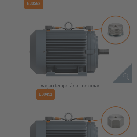
E30562
Fixação temporária com íman
E30491