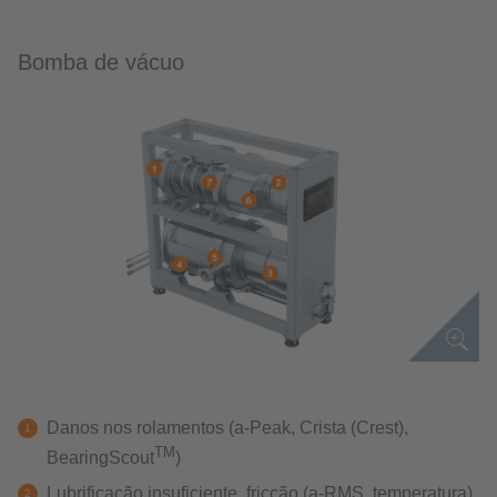
Bomba de vácuo
Danos nos rolamentos (a-Peak, Crista (Crest),
TM
BearingScout
)
Lubrificação insuficiente, fricção (a-RMS, temperatura)