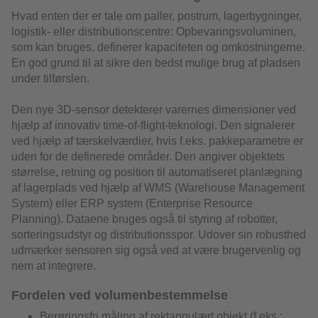
Hvad enten der er tale om paller, postrum, lagerbygninger,
logistik- eller distributionscentre: Opbevaringsvoluminen,
som kan bruges, definerer kapaciteten og omkostningerne.
En god grund til at sikre den bedst mulige brug af pladsen
under tilførslen.
Den nye 3D-sensor detekterer varernes dimensioner ved
hjælp af innovativ time-of-flight-teknologi. Den signalerer
ved hjælp af tærskelværdier, hvis f.eks. pakkeparametre er
uden for de definerede områder. Den angiver objektets
størrelse, retning og position til automatiseret planlægning
af lagerplads ved hjælp af WMS (Warehouse Management
System) eller ERP system (Enterprise Resource
Planning). Dataene bruges også til styring af robotter,
sorteringsudstyr og distributionsspor. Udover sin robusthed
udmærker sensoren sig også ved at være brugervenlig og
nem at integrere.
Fordelen ved volumenbestemmelse
Berøringsfri måling af rektangulært objekt (f.eks.: