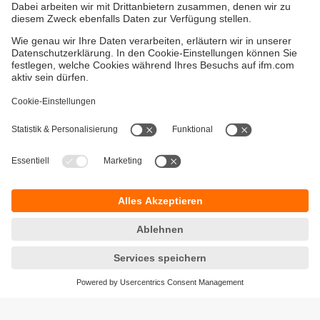
Entdecken Sie die IO-Link-Vorteile
IO-Link revolutioniert die Sensorkommunikation –
einfache Verdrahtung, umfangreiche Daten,
nahtlose IT-Integration. Heute schon für die
Zukunft gerüstet.
Versandkosten
AGB
Gewährleistung
Barrierefreiheit
Warenrücklieferungen
Impressum
Kontakt
Datenschutz
Standorte (EN)
Responsible Disclosure
Cookies
ifm electronic gmbh
Friedrichstraße 1
45128 Essen