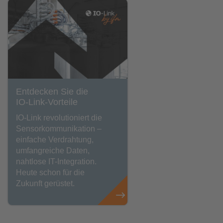
Entdecken Sie die
IO-Link-Vorteile
IO-Link revolutioniert die
Sensorkommunikation –
einfache Verdrahtung,
umfangreiche Daten,
nahtlose IT-Integration.
Heute schon für die
Zukunft gerüstet.