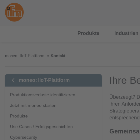
Produkte
Industrien
moneo: IIoT-Plattform
Kontakt
Ihre B
moneo: IIoT-Plattform
Produktionsverluste identifizieren
Überzeugt? D
Ihren Anforde
Jetzt mit moneo starten
Strategiebera
Produkte
entsprechende
Use Cases / Erfolgsgeschichten
Gemeinsam
Cybersecurity