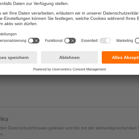
onal)
ional)
licy
den Datenschutzhinweis gelesen und bin mit der dementsprechenden 
n.