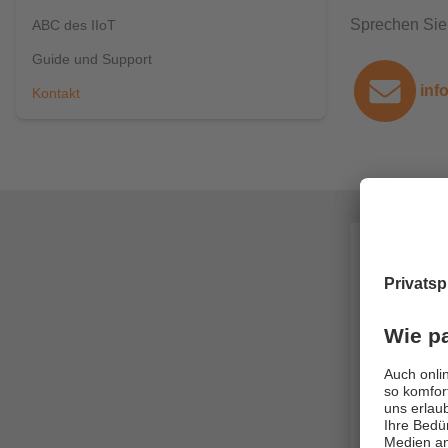
Sprechen Sie 
ABC des IIoT
Guide und Support
inf
Kontakt
moneo Cl
Sie möcht
E-Mail Adre
Firma