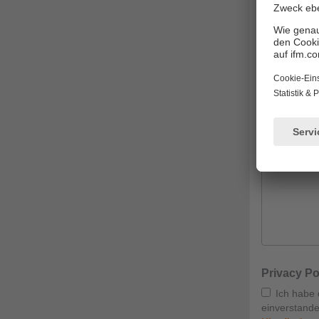
Name
Telefon (opti
Anfrage (opt
Privacy Po
Ich habe 
einverstande