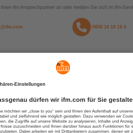
Ihren ifm Ansprechpartner an oder melden Sie sich im ifm-Ser
o@ifm.com
0800 16 16 16 4
oud Abonnement
en mehr über das moneo Cloud Abonnement erfahren.
sse