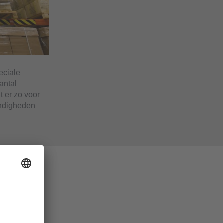
eciale
antal
t er zo voor
andigheden
detecteerde
unnen deze