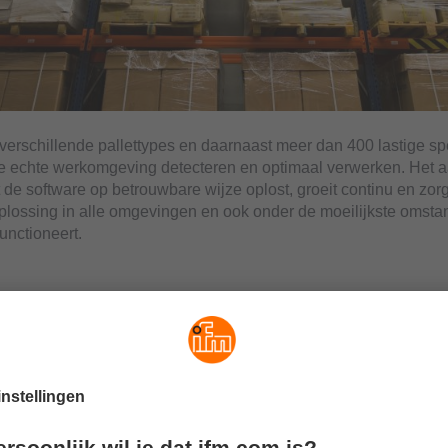
erschillende pallettypes en daarnaast meer dan 400 lastige sp
de echte werkomgeving detecteren en optimaal verwerken. Het a
 de software op betrouwbare wijze oplost, groeit continu en zorg
lossing in alle omgevingen en ook onder de moeilijkste omst
unctioneert.
ftwareprocedure
an een driedimensionale puntwolk
therkenning verwerkt eerst de door de visionsensor O3D3xx ge
n afstandsgegevens. Vanwege de lastige omgevingscondities k
nde invloeden en objecten bevatten.