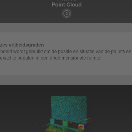
 zes vrijheidsgraden
 beeld wordt gebruikt om de positie en situatie van de pallets e
exact te bepalen in een driedimensionale ruimte.