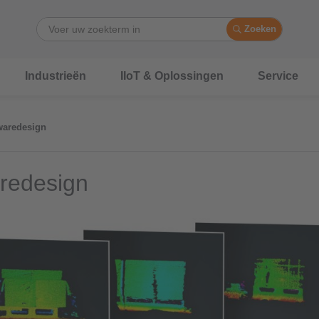
Zoeken
Industrieën
IIoT & Oplossingen
Service
waredesign
redesign