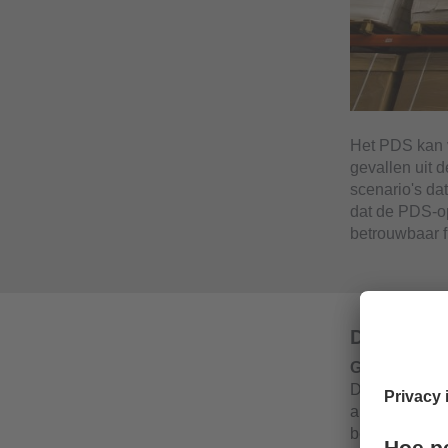
Het PDS kan v
gevallen uit 
scenario's dat
dat de PDS-op
betrouwbaar f
De PDS-so
Genereren v
De PDS-palle
amplitude- e
beelden store