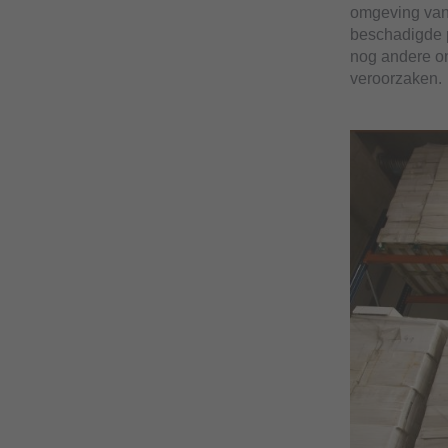
omgeving van
beschadigde p
nog andere o
veroorzaken.