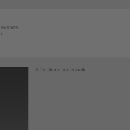
ngewenste
re
3. Gefilterde puntenwolk