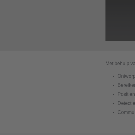
Met behulp va
Ontworp
Bereike
Positie
Detectie
Communi