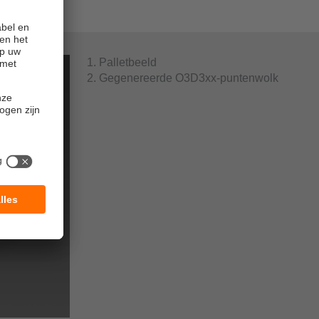
1. Palletbeeld
2. Gegenereerde O3D3xx-puntenwolk