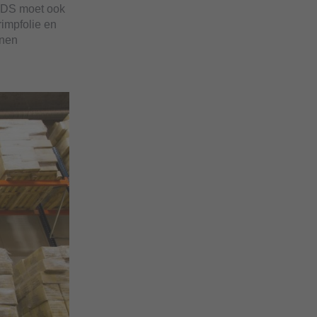
PDS moet ook
rimpfolie en
nnen