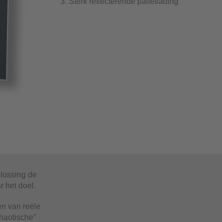
3. Sterk reflecterende palletlading
lossing de
 het doel.
en van reële
chaotische”